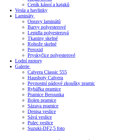
Ceník kánoí a kajaků
Vesla a havlinky
Lamináty
Opravy laminátů
Barvy polyesterové
Lepidla polyesterová
Tkaniny skelné
Rohože skelné
Peroxid
Pryskyčice polyesterové
Lodní motory
Galerie
Calvera Classic 555
Hausboty Calvera
Pevnostní pádové zkoušky pramic
Rybářka pramice
Pramice Berounka
Bolen pramice
Sázava pramice
Denisa veslice
Sává veslice
Pulec veslice
Suzuki-DF2,5 foto