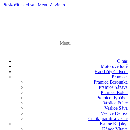
Přeskočit na obsah
Menu
Zavřeno
Menu
O nás
Motorové lodě
Hausbóty Calvera
Pramice
Pramice Berounka
Pramice Sázava
Pramice Bolen
Pramice Rybářka
Veslice Pulec
Veslice Sává
Veslice Denisa
Ceník pramic a veslic
Kánoe Kajaky
Kánoe Vltava