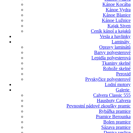
Kánoe Kocába
Kánoe Vydra
Kánoe Blanice
Kánoe Lužnice
Kajak Siven
Ceník kánoí a kajaků
Vesla a havlinky
Lamináty
Opravy laminátů
Barvy polyesterové
Lepidla polyesterová
Tkaniny skelné
Rohože skelné
Peroxid
Pryskyčice polyesterové
Lodní motory
Galerie
Calvera Classic 555
Hausboty Calvera
Pevnostní pádové zkoušky pramic
Rybářka pramice
Pramice Berounka
Bolen pramice
Sázava pramice
Denisa veslice