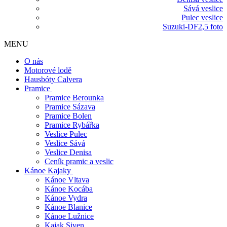
Sává veslice
Pulec veslice
Suzuki-DF2,5 foto
MENU
O nás
Motorové lodě
Hausbóty Calvera
Pramice
Pramice Berounka
Pramice Sázava
Pramice Bolen
Pramice Rybářka
Veslice Pulec
Veslice Sává
Veslice Denisa
Ceník pramic a veslic
Kánoe Kajaky
Kánoe Vltava
Kánoe Kocába
Kánoe Vydra
Kánoe Blanice
Kánoe Lužnice
Kajak Siven