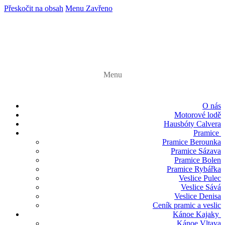
Přeskočit na obsah
Menu
Zavřeno
Menu
O nás
Motorové lodě
Hausbóty Calvera
Pramice
Pramice Berounka
Pramice Sázava
Pramice Bolen
Pramice Rybářka
Veslice Pulec
Veslice Sává
Veslice Denisa
Ceník pramic a veslic
Kánoe Kajaky
Kánoe Vltava