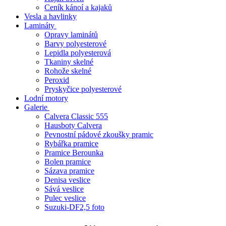
Ceník kánoí a kajaků
Vesla a havlinky
Lamináty
Opravy laminátů
Barvy polyesterové
Lepidla polyesterová
Tkaniny skelné
Rohože skelné
Peroxid
Pryskyčice polyesterové
Lodní motory
Galerie
Calvera Classic 555
Hausboty Calvera
Pevnostní pádové zkoušky pramic
Rybářka pramice
Pramice Berounka
Bolen pramice
Sázava pramice
Denisa veslice
Sává veslice
Pulec veslice
Suzuki-DF2,5 foto