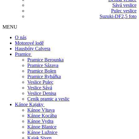
Sává veslice
Pulec veslice
Suzuki-DF2,5 foto
MENU
O nás
Motorové lodě
Hausbóty Calvera
Pramice
Pramice Berounka
Pramice Sázava
Pramice Bolen
Pramice Rybářka
Veslice Pulec
Veslice Sává
Veslice Denisa
Ceník pramic a veslic
Kánoe Kajaky
Kánoe Vltava
Kánoe Kocába
Kánoe Vydra
Kánoe Blanice
Kánoe Lužnice
Kajak Siven