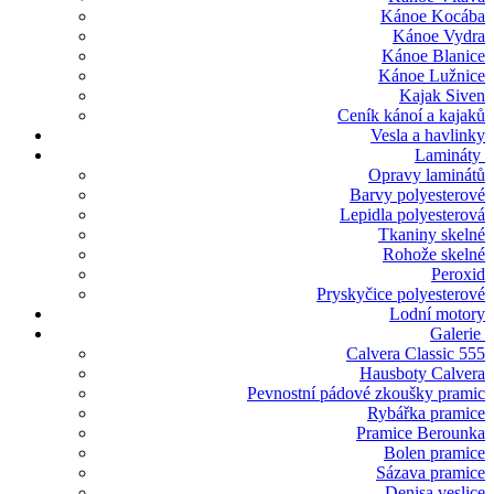
Kánoe Kocába
Kánoe Vydra
Kánoe Blanice
Kánoe Lužnice
Kajak Siven
Ceník kánoí a kajaků
Vesla a havlinky
Lamináty
Opravy laminátů
Barvy polyesterové
Lepidla polyesterová
Tkaniny skelné
Rohože skelné
Peroxid
Pryskyčice polyesterové
Lodní motory
Galerie
Calvera Classic 555
Hausboty Calvera
Pevnostní pádové zkoušky pramic
Rybářka pramice
Pramice Berounka
Bolen pramice
Sázava pramice
Denisa veslice